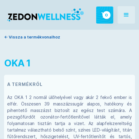
0
← Vissza a termékvonalhoz
OKA 1
A TERMÉKRŐL
Az OKA 1 2 normál ülőhelyével vagy akár 2 fekvő ember is
elfér. Összesen 39 masszázssugár alapos, hatékony és
pihentető masszázst biztosít az egész test számára. A
pezsgőfürdőt ozonátor-fertőtlenítővel látták el, amely
folyamatosan tisztán tartja a vizet. Az alapfelszereltség
tartalmaz választható belső színt, színes LED-világítást, titán
fűtőrendszert, hőszigetelést, UV-fertőtlenítőt és tartós,