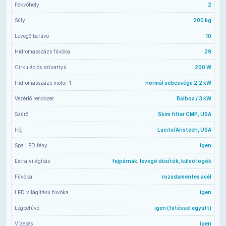
Fekvőhely
2
Súly
200 kg
Levegő befúvó
10
Hidromasszázs fúvóka
29
Cirkulációs szivattyú
200 W
Hidromasszázs motor 1
normál sebességű 2,2 kW
Vezérlő rendszer
Balboa / 3 kW
Szűrő
Skim filter CMP, USA
Héj
Lucite/Aristech, USA
Spa LED fény
igen
Extra világítás
fejpárnák, levegő dúsítók, külső logók
Fúvóka
rozsdamentes acél
LED világítású fúvóka
igen
Légbefúvó
igen (fűtéssel együtt)
Vízesés
igen