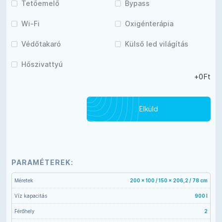
Tetőemelő
Bypass
Wi-Fi
Oxigénterápia
Védőtakaró
Külső led világítás
Hőszivattyú
+
0
Ft
PARAMÉTEREK:
Méretek
200 x 100 / 150 x 206,2 / 78 cm
Víz kapacitás
900 l
Férőhely
2