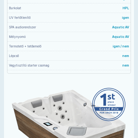
Burkolat
HPL
UV fertőtlenítő
igen
SPA audiorendszer
Aquatic AV
Mélynyomó
Aquatic AV
Termotető + tetőemelő
igen / nem
Lépcső
nem
Vegytisztító starter csomag
nem