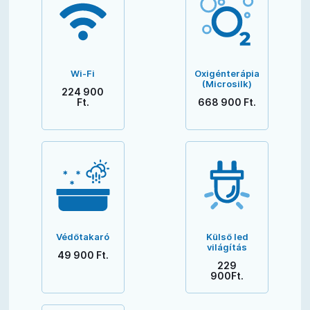
Wi-Fi
Oxigénterápia
(Microsilk)
224 900
Ft.
668 900 Ft.
Védőtakaró
Külső led
világítás
49 900 Ft.
229
900Ft.