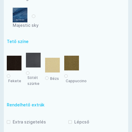
Majestic sky
Tető színe
Sötét
Bézs
Fekete
Cappuccino
szürke
Rendelhető extrák
Extra szigetelés
Lépcső