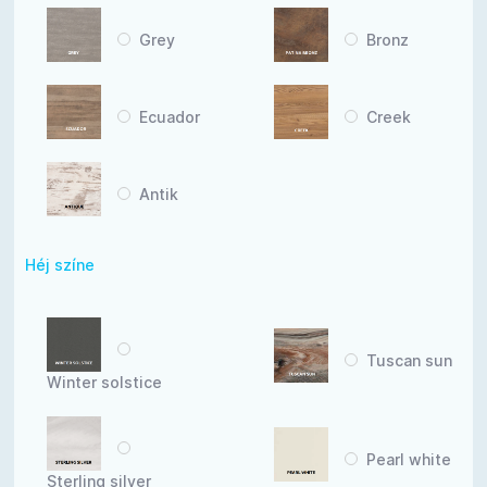
Grey
Bronz
Ecuador
Creek
Antik
Héj színe
Tuscan sun
Winter solstice
Pearl white
Sterling silver