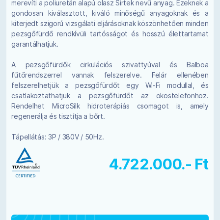
merevíti a poliuretán alapú olasz Sirtek nevű anyag. Ezeknek a
gondosan kiválasztott, kiváló minőségű anyagoknak és a
kiterjedt szigorú vizsgálati eljárásoknak köszönhetően minden
pezsgőfürdő rendkívüli tartósságot és hosszú élettartamat
garantálhatjuk.
A pezsgőfürdők cirkulációs szivattyúval és Balboa
fűtőrendszerrel vannak felszerelve. Felár ellenében
felszerelhetjük a pezsgőfürdőt egy Wi-Fi modullal, és
csatlakoztathatjuk a pezsgőfürdőt az okostelefonhoz.
Rendelhet MicroSilk hidroterápiás csomagot is, amely
regenerálja és tisztítja a bőrt.
Tápellátás: 3P / 380V / 50Hz.
4.722.000.- Ft