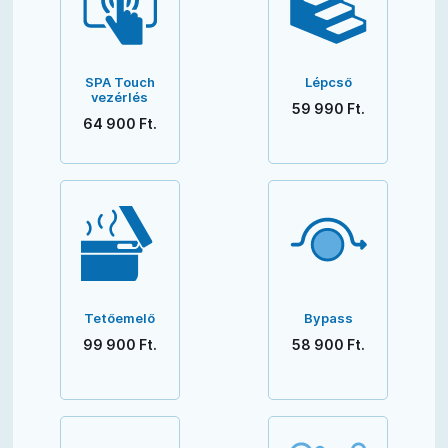
SPA Touch
Lépcső
vezérlés
59 990 Ft.
64 900 Ft.
Tetőemelő
Bypass
99 900 Ft.
58 900 Ft.