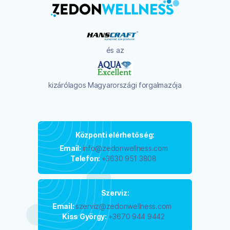
és az
kizárólagos Magyarországi forgalmazója
Központi elérhetőség:
Email:
info@zedonwellness.com
Telefon:
+3630 951 3808
Szerviz:
Email:
szerviz@zedonwellness.com
Kiss György:
+3670 944 9442