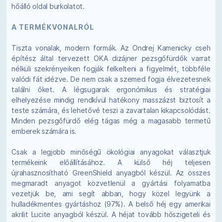
hőálló oldal burkolatot.
A TERMÉKVONALRÓL
Tiszta vonalak, modern formák. Az Ondrej Kamenicky cseh
építész által tervezett OKA dizájner pezsgőfürdők varrat
nélküli szekrényeiken fogják felkelteni a figyelmét, többféle
valódi fát idézve. De nem csak a szemed fogja élvezetesnek
találni őket. A légsugarak ergonómikus és stratégiai
elhelyezése mindig rendkívül hatékony masszázst biztosít a
teste számára, és lehetővé teszi a zavartalan kikapcsolódást.
Minden pezsgőfürdő elég tágas még a magasabb termetű
emberek számára is.
Csak a legjobb minőségű ökológiai anyagokat választjuk
termékeink előállításához. A külső héj teljesen
újrahasznosítható GreenShield anyagból készül. Az összes
megmaradt anyagot közvetlenül a gyártási folyamatba
vezetjük be, ami segít abban, hogy közel legyünk a
hulladékmentes gyártáshoz (97%). A belső héj egy amerikai
akrilit Lucite anyagból készül. A héjat tovább hőszigeteli és