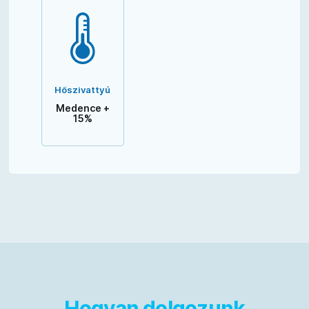
Hőszivattyú
Medence +
15%
Hogyan dolgozunk