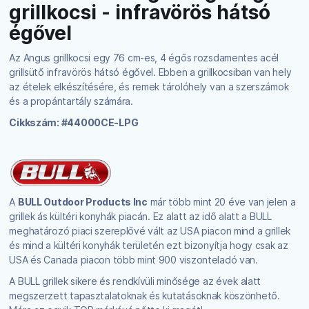
grillkocsi - infravörös hátsó
égővel
Az Angus grillkocsi egy 76 cm-es, 4 égős rozsdamentes acél
grillsütő infravörös hátsó égővel. Ebben a grillkocsiban van hely
az ételek elkészítésére, és remek tárolóhely van a szerszámok
és a propántartály számára.
Cikkszám: #44000CE-LPG
A
BULL Outdoor Products Inc
már több mint 20 éve van jelen a
grillek ás kültéri konyhák piacán. Ez alatt az idő alatt a BULL
meghatározó piaci szereplővé vált az USA piacon mind a grillek
és mind a kültéri konyhák területén ezt bizonyítja hogy csak az
USA és Canada piacon több mint 900 viszonteladó van.
A BULL grillek sikere és rendkívüli minősége az évek alatt
megszerzett tapasztalatoknak és kutatásoknak köszönhető.