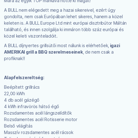
Mára az egyik TOP márkává nőtte ki magát!
A BULL nem elégedett meg a hazai sikereivel, ezért úgy
gondolta, nem csak Európában lehet sikeres, hanem a közel
keleten is. A BULL Europe Ltd mint európai disztribútor Máltán
található, és innen szolgálja ki immáron több száz európai és
közel keleti viszonteladóit.
A BULL díjnyertes grillsütői most nálunk is elérhetőek,
igazi
AMERIKAI grill a BBQ szerelmeseinek
, de nem csak a
profiknak!!
Alapfelszereltség:
Beépített grillrács
22,00 kWh
4 db acél gázégő
4 kWh infravörös hátsó égő
Rozsdamentes acél lángszelídítők
Rozsdamentes acél Rotisserie motor
Belső világítás
Masszív rozsdamentes acél rácsok