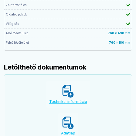
Zsírtartó tálca
Oldalsó polcok
Világítás
Alsó főzőfelület
760 x 490 mm
Felső főzőfelület
760 x 180 mm
Letölthető dokumentumok
Technikai információ
Adatlap