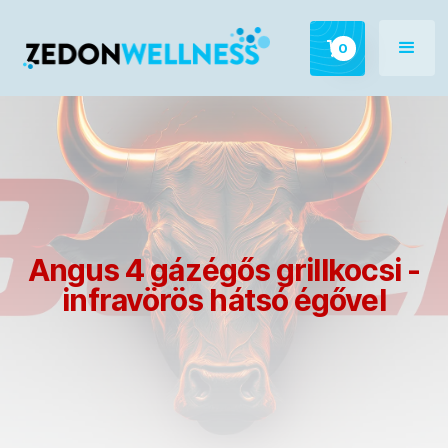
0
Angus 4 gázégős grillkocsi -
infravörös hátsó égővel