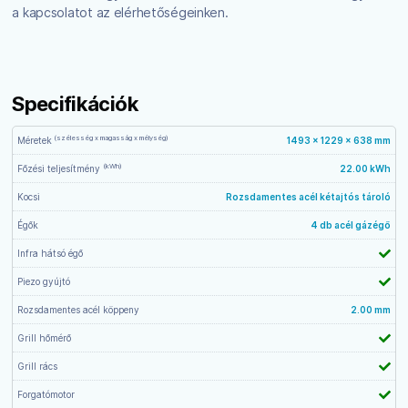
a kapcsolatot az elérhetőségeinken.
Specifikációk
(szélesség x magasság x mélység)
Méretek
1493 x 1229 x 638 mm
(kWh)
Főzési teljesítmény
22.00 kWh
Kocsi
Rozsdamentes acél kétajtós tároló
Égők
4 db acél gázégő
Infra hátsó égő
Piezo gyújtó
Rozsdamentes acél köppeny
2.00 mm
Grill hőmérő
Grill rács
Forgatómotor