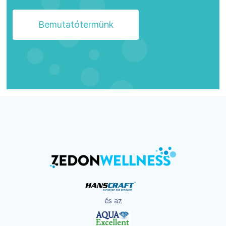
Bemutatótermünk
és az