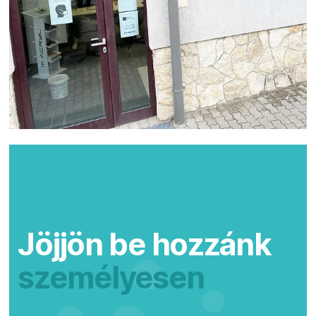
Jöjjön be hozzánk
személyesen