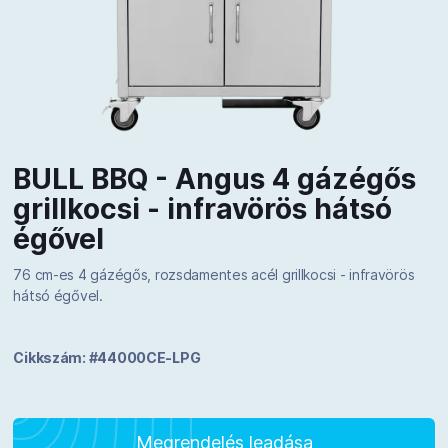
BULL BBQ - Angus 4 gázégős
grillkocsi - infravörös hátsó
égővel
76 cm-es 4 gázégős, rozsdamentes acél grillkocsi - infravörös
hátsó égővel.
Cikkszám: #44000CE-LPG
Megrendelés leadása