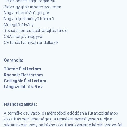
Teljes hosszúságú fogantyú
Piezo gyújtók minden szelepen
Nagy teherbírású görgők
Nagy teljesítményű hőmérő
Melegítő állvány
Rozsdamentes acél kétajtós tároló
CSA által jóváhagyva
CE tanúsítvánnyal rendelkezik
Garancia:
Tűztér: Élettertam
Rácsok: Élettertam
Grill égők: Élettertam
Lángszelídítők: 5 év
Házhozszállítás:
A termékek súlyából és méretéből adódóan a futárszolgálatos
kiszállítás nem lehetséges, a terméket személyesen tudja a
raktárunkban vagy ha házhozszállítást szeretne kérem vegye fel