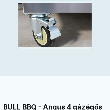
BULL BBQ - Angus 4 gázégős