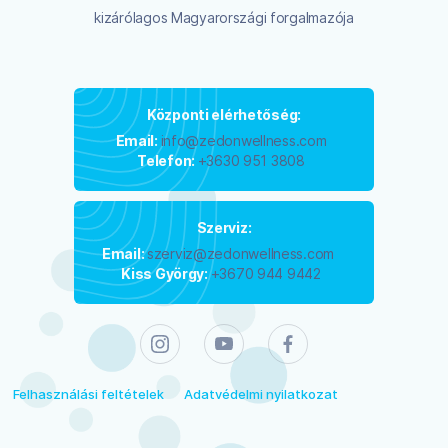
kizárólagos Magyarországi forgalmazója
Központi elérhetőség:
Email:
info@zedonwellness.com
Telefon:
+3630 951 3808
Szerviz:
Email:
szerviz@zedonwellness.com
Kiss György:
+3670 944 9442
Felhasználási feltételek
Adatvédelmi nyilatkozat